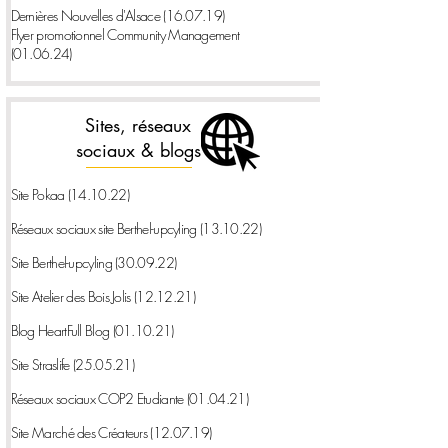
Dernières Nouvelles d'Alsace
(16.07.19)
Flyer promotionnel Community Management
(01.06.24)
Sites, réseaux
sociaux & blogs
Site Pokaa
(14.10.22)
Réseaux sociaux site Berthel-upcyling
(13.10.22)
Site Berthel-upcyling
(30.09.22)
Site Atelier des Bois Jolis
(12.12.21)
Blog HeartFull Blog
(01.10.21)
Site Straslife
(25.05.21)
Réseaux sociaux COP2 Etudiante
(01.04.21)
Site Marché des Créateurs
(12.07.19)