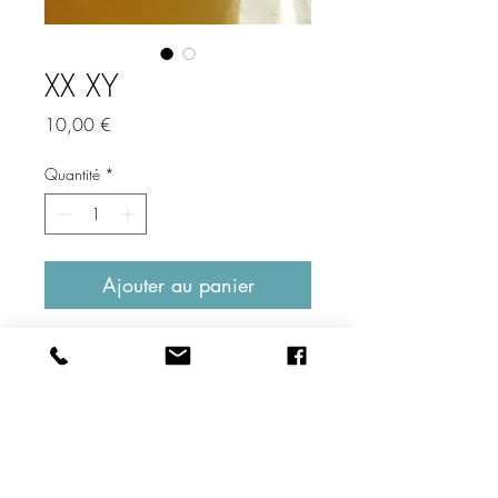
XX XY
Prix
10,00 €
Quantité
*
Ajouter au panier
Description produit
Perles cubiques montées sur tiges puis sur
Fiche technique
crochets métalliques.