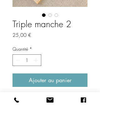
Triple manche 2
Prix
25,00 €
Quantité
*
Ajouter au panier
Description produit
Support en bois brut grisé et 3 extérmités
Fiche technique
de manche d'outils.