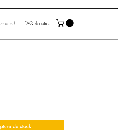
z-nous !
FAQ & autres
pture de stock