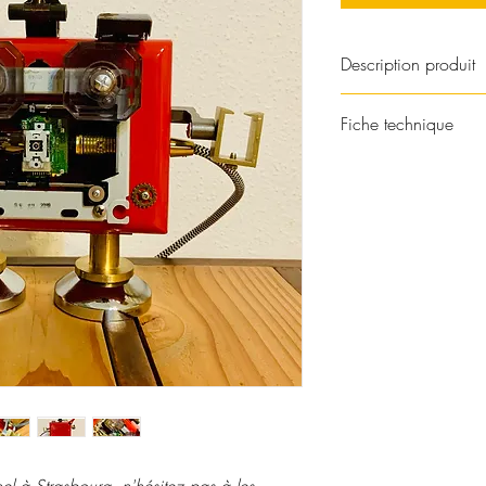
Description produit
Boîte métallique rouge
Fiche technique
pièces informatiques (hél
poignée métallique, pièc
Dimensions :
Prêt au décollage, mai
- hauteur : 28 cm
Romaric » vous attend p
- longueur : 16 cm
Précis, un brin exigeant
- largeur : 28 cm
éclairer lors de vos vol
Poids : 1.4 kg
lumière en bougeant so
Matériaux : acier, plas
Couleurs structure : rou
Ampoule : incluse, re
el à Strasbourg, n'hésitez pas à les