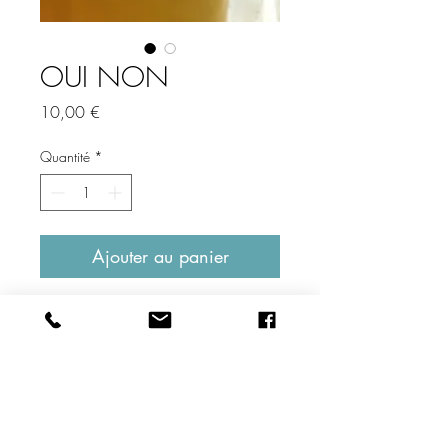
OUI NON
Prix
10,00 €
Quantité
*
Ajouter au panier
Description produit
Perles cubiques montées sur tiges puis sur
Fiche technique
crochets métalliques.