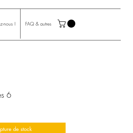
z-nous !
FAQ & autres
es 6
pture de stock