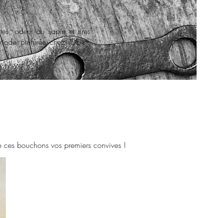
stes, odeur du sapin et rires
ériode préférée chez Objets
 de ces bouchons vos premiers convives !