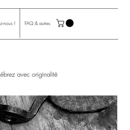
z-nous !
FAQ & autres
ébrez avec originalité