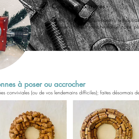
- Couronnes & autres -
Lumières scintillantes, préparatifs enthousia
chaleureux : c'est sans hésitation notre p
Déroutés !
onnes à poser ou accrocher
irées conviviales (ou de vos lendemains difficiles); faites désormais