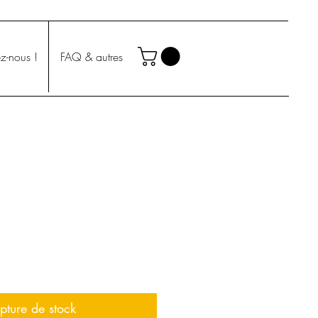
z-nous !
FAQ & autres
pture de stock